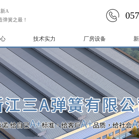
新A
057
造弹簧之最！
心
技术实力
厂房设备