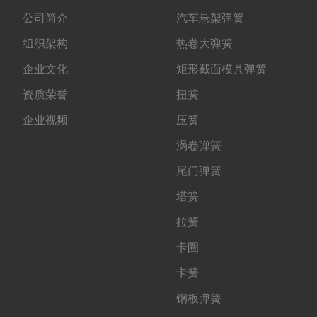
公司简介
汽车悬架弹簧
组织架构
热卷大弹簧
企业文化
矩形截面模具弹簧
资质荣誉
扭簧
企业视频
压簧
涡卷弹簧
尾门弹簧
塔簧
拉簧
卡圈
卡簧
钢板弹簧