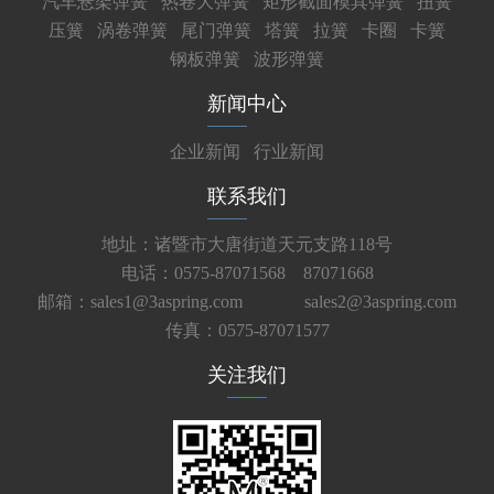
汽车悬架弹簧
热卷大弹簧
矩形截面模具弹簧
扭簧
压簧
涡卷弹簧
尾门弹簧
塔簧
拉簧
卡圈
卡簧
钢板弹簧
波形弹簧
新闻中心
企业新闻
行业新闻
联系我们
地址：诸暨市大唐街道天元支路118号
电话：0575-87071568 87071668
邮箱：sales1@3aspring.com
sales2@3aspring.com
传真：0575-87071577
关注我们