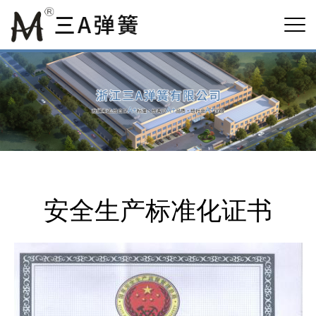
安全生产标准化证书