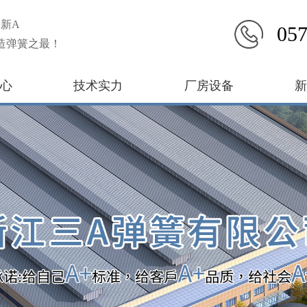
新A
057
造弹簧之最！
心
技术实力
厂房设备