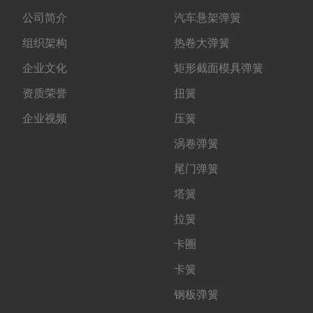
公司简介
汽车悬架弹簧
组织架构
热卷大弹簧
企业文化
矩形截面模具弹簧
资质荣誉
扭簧
企业视频
压簧
涡卷弹簧
尾门弹簧
塔簧
拉簧
卡圈
卡簧
钢板弹簧