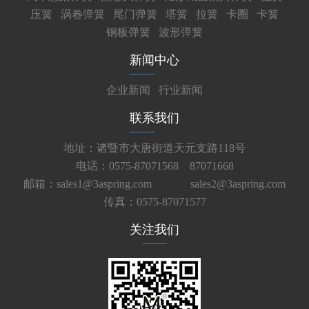
压簧
涡卷弹簧
尾门弹簧
塔簧
拉簧
卡圈
卡簧
钢板弹簧
波形弹簧
新闻中心
企业新闻
行业新闻
联系我们
地址：诸暨市大唐街道天元支路118号
电话：0575-87071568 87071668
邮箱：sales1@3aspring.com
sales2@3aspring.com
传真：0575-87071577
关注我们