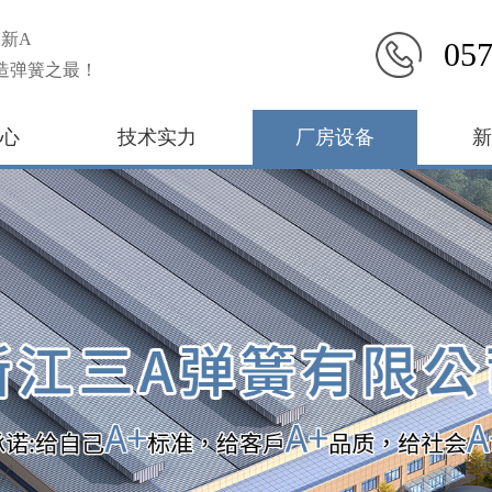
新A
057
造弹簧之最！
心
技术实力
厂房设备