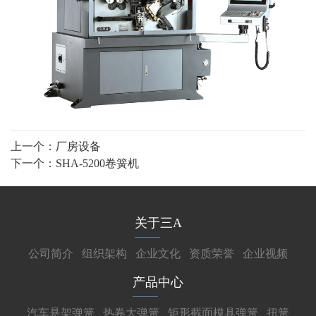
上一个：
厂房设备
下一个：
SHA-5200卷簧机
关于三A
公司简介
组织架构
企业文化
资质荣誉
企业视频
产品中心
汽车悬架弹簧
热卷大弹簧
矩形截面模具弹簧
扭簧