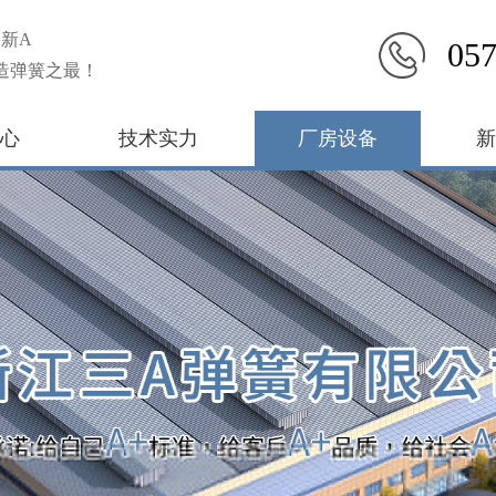
新A
057
造弹簧之最！
心
技术实力
厂房设备