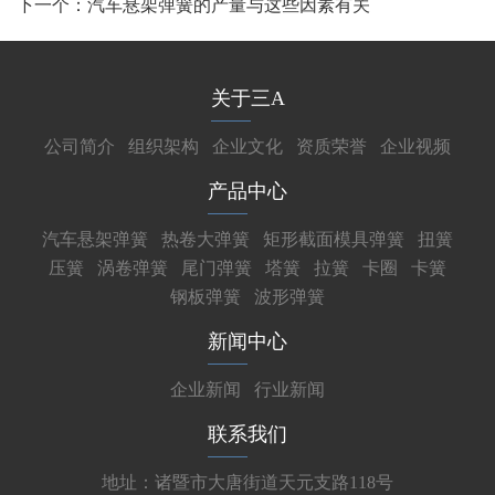
下一个：
汽车悬架弹簧的产量与这些因素有关
关于三A
公司简介
组织架构
企业文化
资质荣誉
企业视频
产品中心
汽车悬架弹簧
热卷大弹簧
矩形截面模具弹簧
扭簧
压簧
涡卷弹簧
尾门弹簧
塔簧
拉簧
卡圈
卡簧
钢板弹簧
波形弹簧
新闻中心
企业新闻
行业新闻
联系我们
地址：诸暨市大唐街道天元支路118号