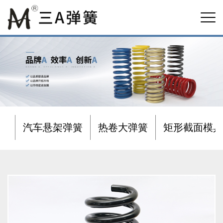
汽车悬架弹簧
热卷大弹簧
矩形截面模具