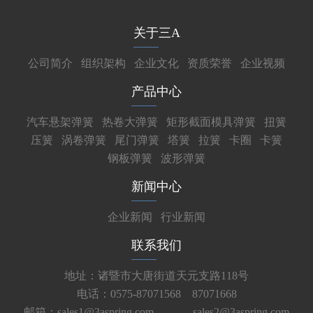
关于三A
公司简介
组织架构
企业文化
资质荣誉
企业视频
产品中心
汽车悬架弹簧
热卷大弹簧
矩形截面模具弹簧
扭簧
压簧
涡卷弹簧
尾门弹簧
塔簧
拉簧
卡圈
卡簧
钢板弹簧
波形弹簧
新闻中心
企业新闻
行业新闻
联系我们
地址：诸暨市大唐街道天元支路118号
电话：0575-87071568 87071668
邮箱：sales1@3aspring.com
sales2@3aspring.com