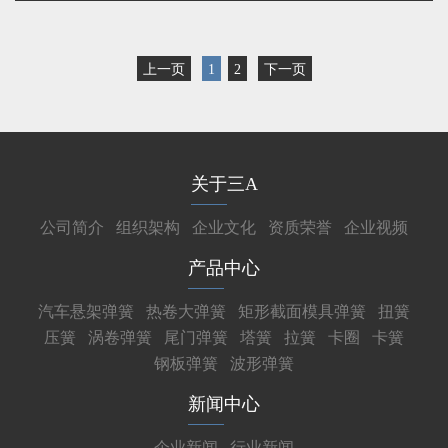
上一页
1
2
下一页
关于三A
公司简介
组织架构
企业文化
资质荣誉
企业视频
产品中心
汽车悬架弹簧
热卷大弹簧
矩形截面模具弹簧
扭簧
压簧
涡卷弹簧
尾门弹簧
塔簧
拉簧
卡圈
卡簧
钢板弹簧
波形弹簧
新闻中心
企业新闻
行业新闻