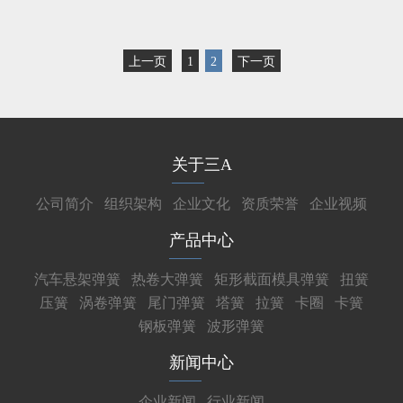
上一页
1
2
下一页
关于三A
公司简介
组织架构
企业文化
资质荣誉
企业视频
产品中心
汽车悬架弹簧
热卷大弹簧
矩形截面模具弹簧
扭簧
压簧
涡卷弹簧
尾门弹簧
塔簧
拉簧
卡圈
卡簧
钢板弹簧
波形弹簧
新闻中心
企业新闻
行业新闻