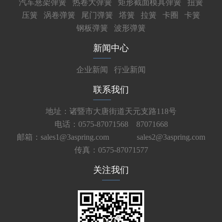
汽车悬架弹簧
热卷大弹簧
矩形截面模具弹簧
扭簧
压簧
涡卷弹簧
尾门弹簧
塔簧
拉簧
卡圈
卡簧
钢板弹簧
波形弹簧
新闻中心
企业新闻
行业新闻
联系我们
地址：诸暨市大唐街道天元支路118号
电话：0575-87071568 87071668
邮箱：sales1@3aspring.com
sales2@3aspring.com
传真：0575-87071577
关注我们