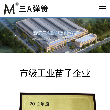
市级工业苗子企业