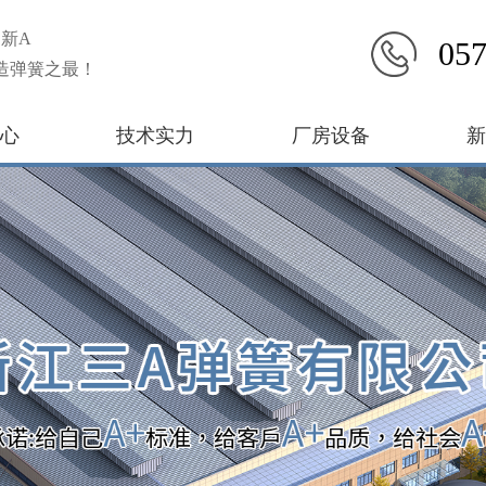
新A
057
造弹簧之最！
心
技术实力
厂房设备