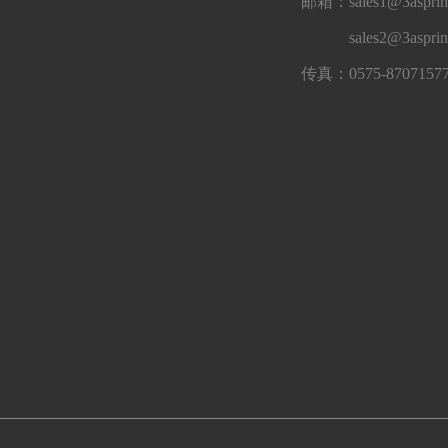
邮箱：sales1@3asprin
sales2@3aspri
传真：0575-8707157