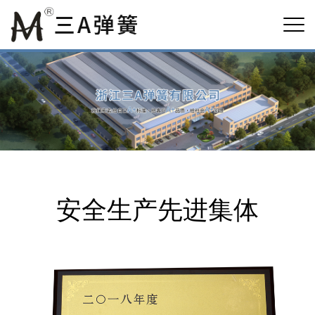
安全生产先进集体