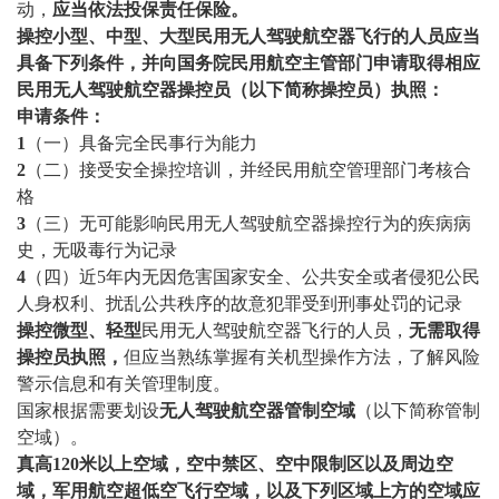
动，
应当依法投保责任保险
。
操控小型、中型、大型民用无人驾驶航空器飞行的人员应当
具备下列条件，并向国务院民用航空主管部门申请取得相应
民用无人驾驶航空器操控员（以下简称操控员）执照：
申请条件：
1
（一）具备完全民事行为能力
2
（二）接受安全操控培训，并经民用航空管理部门考核合
格
3
（三）无可能影响民用无人驾驶航空器操控行为的疾病病
史，无吸毒行为记录
4
（四）近5年内无因危害国家安全、公共安全或者侵犯公民
人身权利、扰乱公共秩序的故意犯罪受到刑事处罚的记录
操控微型、轻型
民用无人驾驶航空器飞行的人员，
无需取得
操控员执照
，
但应当熟练掌握有关机型操作方法，了解风险
警示信息和有关管理制度。
国家根据需要划设
无人驾驶航空器管制空域
（以下简称管制
空域）。
真高120米以上空域，空中禁区、空中限制区以及周边空
域，军用航空超低空飞行空域，以及下列区域上方的空域应