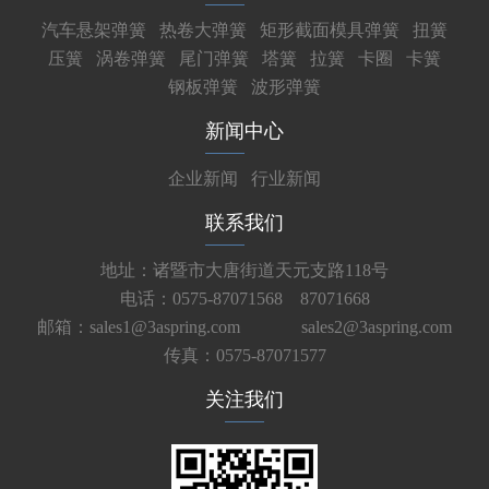
汽车悬架弹簧
热卷大弹簧
矩形截面模具弹簧
扭簧
压簧
涡卷弹簧
尾门弹簧
塔簧
拉簧
卡圈
卡簧
钢板弹簧
波形弹簧
新闻中心
企业新闻
行业新闻
联系我们
地址：诸暨市大唐街道天元支路118号
电话：0575-87071568 87071668
邮箱：sales1@3aspring.com
sales2@3aspring.com
传真：0575-87071577
关注我们