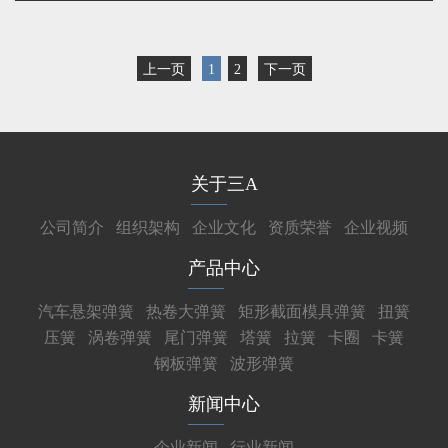
上一页
1
2
下一页
关于三A
公司简介
组织架构
企业文化
资质荣誉
企业视频
产品中心
汽车悬架弹簧
热卷大弹簧
矩形截面模具弹簧
扭簧
压簧
涡卷弹簧
尾门弹簧
塔簧
拉簧
卡圈
卡簧
钢板弹簧
波形弹簧
新闻中心
企业新闻
行业新闻