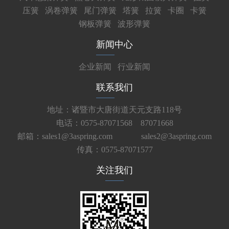
压簧
涡卷弹簧
尾门弹簧
塔簧
拉簧
卡圈
卡簧
钢板弹簧
波形弹簧
新闻中心
企业新闻
行业新闻
联系我们
地址：诸暨市大唐街道天元支路118号
电话：0575-87071568 87071668
邮箱：sales1@3aspring.com
sales2@3aspring.com
传真：0575-87071577
关注我们