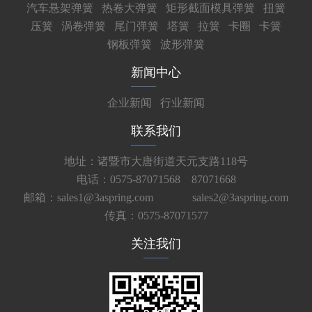
汽车悬架弹簧
热卷大弹簧
矩形截面模具弹簧
扭簧
压簧
涡卷弹簧
尾门弹簧
塔簧
拉簧
卡圈
卡簧
钢板弹簧
波形弹簧
新闻中心
企业新闻
行业新闻
联系我们
地址：诸暨市大唐街道天元支路118号
电话：0575-87071568 87071668
邮箱：sales1@3aspring.com
sales2@3aspring.com
传真：0575-87071577
关注我们